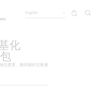
0
ate
甲基化
包
驅物怎麼選、聰明補的完整邏