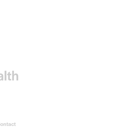
alth
ontact