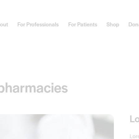
out
For Professionals
For Patients
Shop
Don
 pharmacies
L
Lor