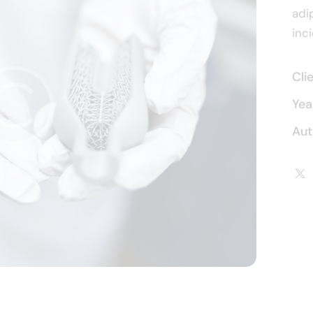
adi
inc
Cli
Yea
Aut