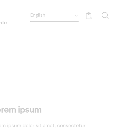
0
ate
orem ipsum
em ipsum dolor sit amet, consectetur