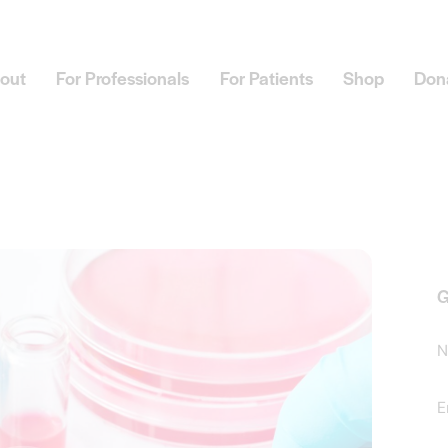
out
For Professionals
For Patients
Shop
Don
G