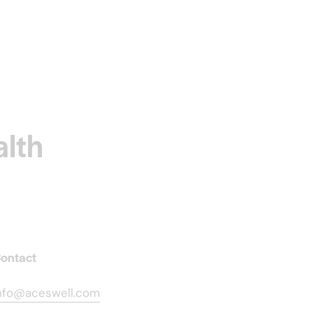
alth
ontact
nfo@aceswell.com