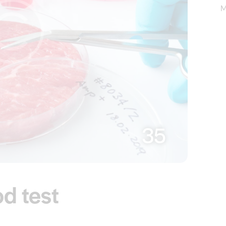
35
d test