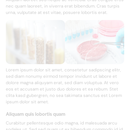
nec quam laoreet, in viverra erat bibendum. Cras turpis
urna, vulputate at est vitae, posuere lobortis erat.
Lorem ipsum dolor sit amet, consetetur sadipscing elitr,
sed diam nonumy eirmod tempor invidunt ut labore et
dolore magna aliquyam erat, sed diam voluptua. At vero
eos et accusam et justo duo dolores et ea rebum. Stet
clita kasd gubergren, no sea takimata sanctus est Lorem
ipsum dolor sit amet.
Aliquam quis lobortis quam
Curabitur pellentesque odio magna, id malesuada arcu
sodales ut. Sed sed quam ut ex bibendum commodo id id